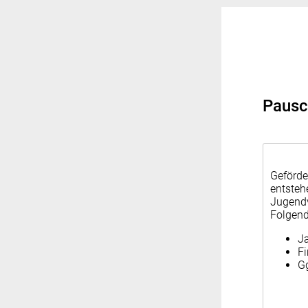
Pausc
Geförde
entsteh
Jugendv
Folgend
J
Fi
Gg